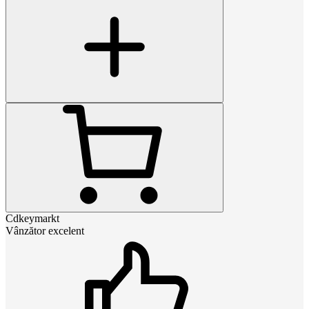
Cdkeymarkt
Vânzător excelent