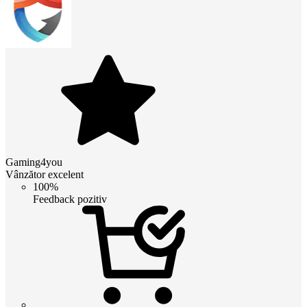
Gaming4you
Vânzător excelent
100%
Feedback pozitiv