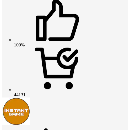
100%
44131