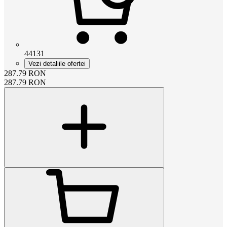
44131
Vezi detaliile ofertei
287.79
RON
287.79
RON