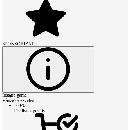
SPONSORIZAT
Instant_game
Vânzător excelent
100%
Feedback pozitiv