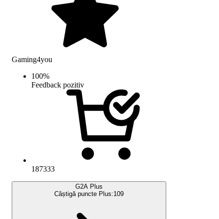
Gaming4you
100
%
Feedback pozitiv
187333
G2A Plus
Câștigă puncte Plus:
109