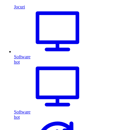
Jocuri
Software
hot
Software
hot