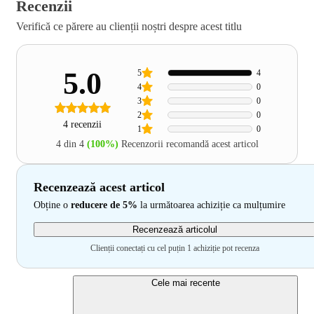
Recenzii
Verifică ce părere au clienții noștri despre acest titlu
5.0
5
4
4
0
3
0
2
0
4 recenzii
1
0
4 din 4
(100%)
Recenzorii recomandă acest articol
Recenzează acest articol
Obține o
reducere de 5%
la următoarea achiziție ca mulțumire
Recenzează articolul
Clienții conectați cu cel puțin 1 achiziție pot recenza
Cele mai recente