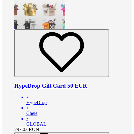
HypeDrop Gift Card 50 EUR
•
HypeDrop
•
Cheie
•
GLOBAL
297.03
RON