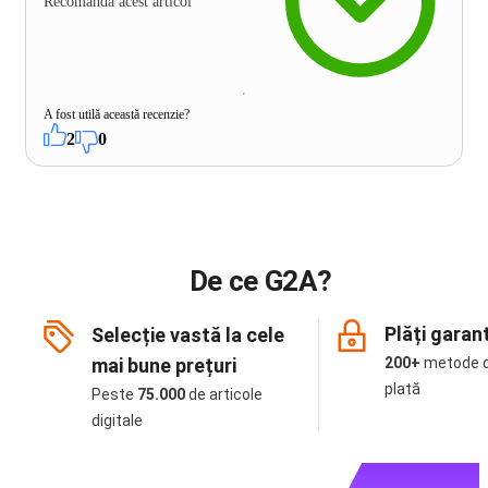
Recomandă acest articol
A fost utilă această recenzie?
2
0
De ce G2A?
Plăți garan
Selecție vastă la cele
mai bune prețuri
200+
metode 
plată
Peste
75.000
de articole
digitale