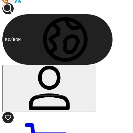
RO
RON