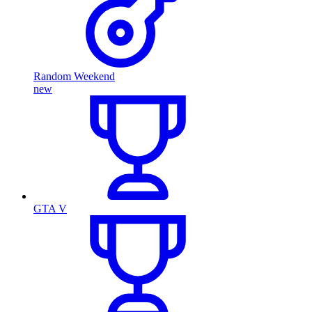
Random Weekend
new
GTA V