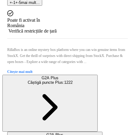
+
-1
+
-5
mai mult...
Poate fi activat în
România
Verifică restricțiile de țară
RillaBox is an online mystery box platform where you can win genuine items from
StockX. Get the thrill of surprises with direct shipping from StockX. Purchase &
open boxes - Explore a wide range of categories with ...
Citește mai mult
G2A Plus
Câștigă puncte Plus:
1222
G2A Plus