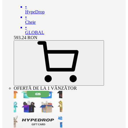
•
HypeDrop
•
Cheie
•
GLOBAL
593.24
RON
OFERTĂ DE LA 1 VÂNZĂTOR