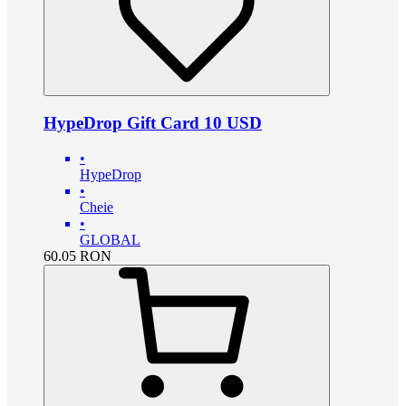
HypeDrop Gift Card 10 USD
•
HypeDrop
•
Cheie
•
GLOBAL
60.05
RON