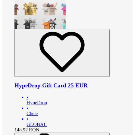
HypeDrop Gift Card 25 EUR
•
HypeDrop
•
Cheie
•
GLOBAL
148.92
RON