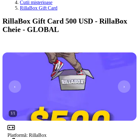
Cutii misterioase
RillaBox Gift Card
RillaBox Gift Card 500 USD - RillaBox
Cheie - GLOBAL
1
/
1
Platformă
:
RillaBox