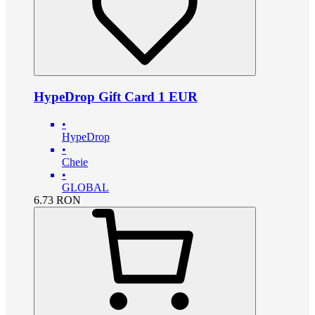
HypeDrop Gift Card 1 EUR
•
HypeDrop
•
Cheie
•
GLOBAL
6.73
RON