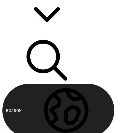
RO
RON