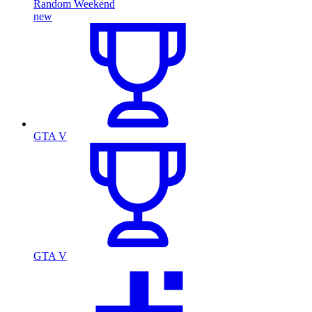
Random Weekend
new
GTA V
GTA V