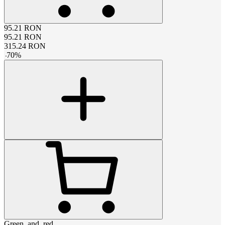
95.21
RON
95.21
RON
315.24
RON
-
70
%
Green_and_red