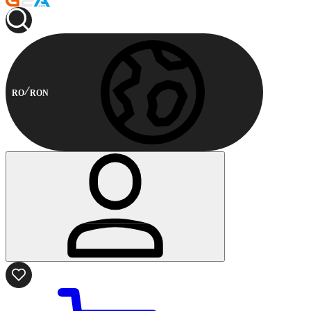
RO
RON