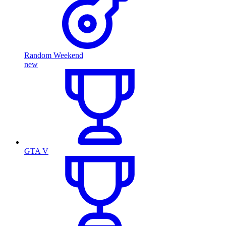
Random Weekend
new
GTA V