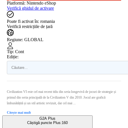
Platformă
:
Nintendo eShop
Verifică ghidul de activare
Poate fi activat în:
romania
Verifică restricțiile de țară
Regiune
:
GLOBAL
Tip
:
Cont
Ediție:
Civilization VI este cel mai recent titlu din seria longevivă de jocuri de strategie și
primul din seria principală de la Civilization V din 2010. Jocul are grafică
îmbunătățită și un stil artistic revizuit, dar cel mai ...
Citește mai mult
G2A Plus
Câștigă puncte Plus:
160