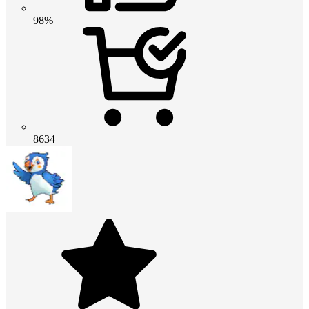
98%
8634