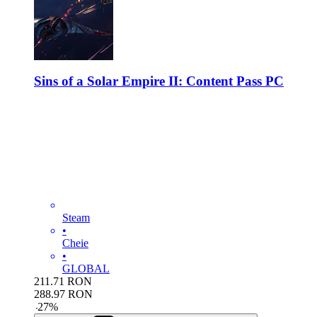
Sins of a Solar Empire II: Content Pass PC
Steam
•
Cheie
•
GLOBAL
211.71
RON
288.97
RON
-
27
%