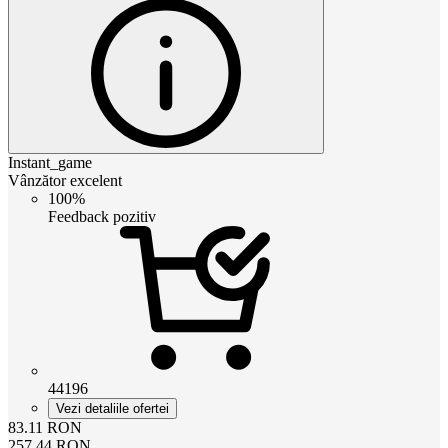
Instant_game
Vânzător excelent
100%
Feedback pozitiv
44196
Vezi detaliile ofertei
83.11
RON
257.44
RON