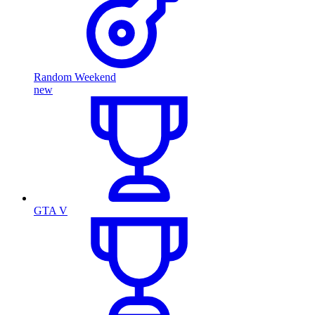
Random Weekend
new
GTA V