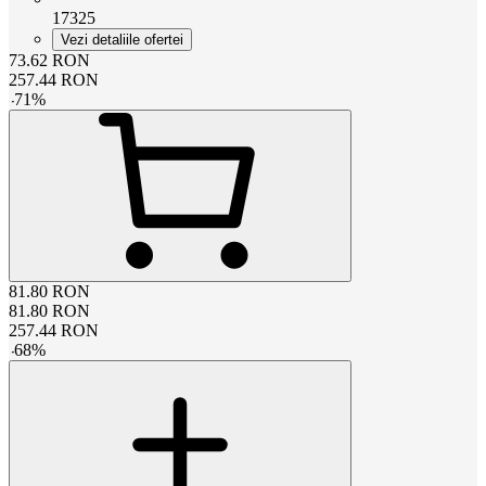
17325
Vezi detaliile ofertei
73.62
RON
257.44
RON
-
71
%
81.80
RON
81.80
RON
257.44
RON
-
68
%