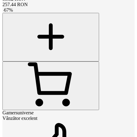
257.44
RON
-
67
%
Gamersuniverse
Vânzător excelent