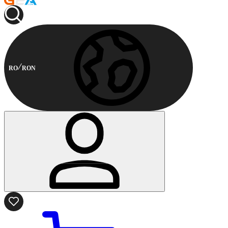
RO
RON