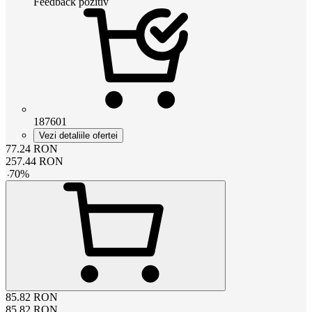
Feedback pozitiv
187601
Vezi detaliile ofertei
77.24
RON
257.44
RON
-
70
%
85.82
RON
85.82
RON