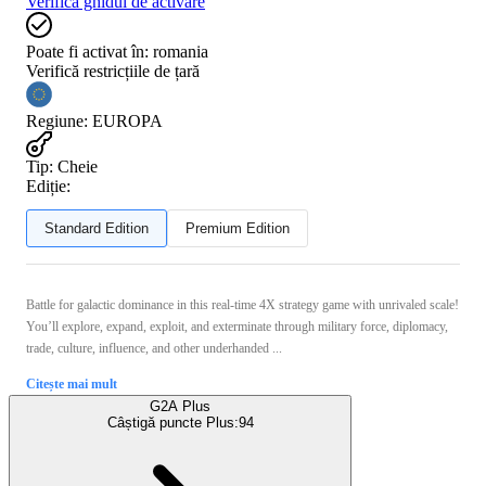
Verifică ghidul de activare
Poate fi activat în:
romania
Verifică restricțiile de țară
Regiune
:
EUROPA
Tip
:
Cheie
Ediție:
Standard Edition
Premium Edition
Battle for galactic dominance in this real-time 4X strategy game with unrivaled scale!
You’ll explore, expand, exploit, and exterminate through military force, diplomacy,
trade, culture, influence, and other underhanded ...
Citește mai mult
G2A Plus
Câștigă puncte Plus:
94