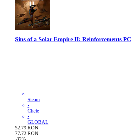
Sins of a Solar Empire II: Reinforcements PC
Steam
•
Cheie
•
GLOBAL
52.79
RON
77.72
RON
-
32
%