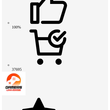
100%
37695