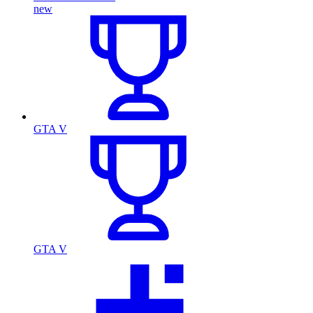
new
GTA V
GTA V