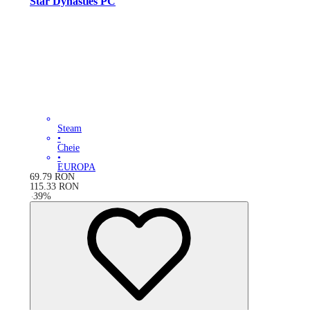
Star Dynasties PC
Steam
•
Cheie
•
EUROPA
69.79
RON
115.33
RON
-
39
%