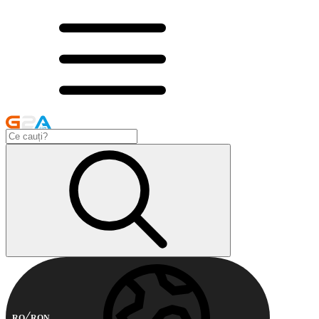
RO
RON