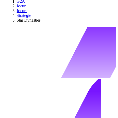
G2A
Jocuri
Jocuri
Strategie
Star Dynasties