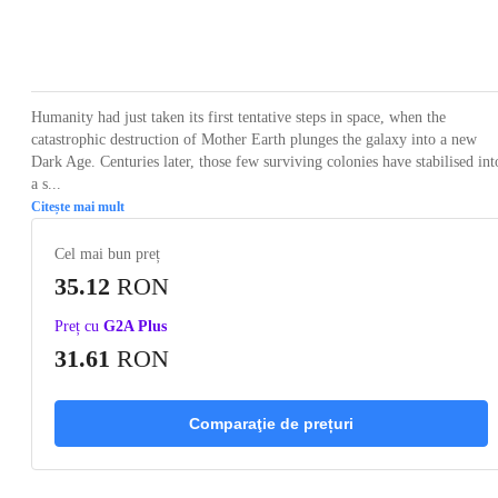
Loading...
Loading...
Loading...
Loading...
Loading
Humanity had just taken its first tentative steps in space, when the
catastrophic destruction of Mother Earth plunges the galaxy into a new
Dark Age. Centuries later, those few surviving colonies have stabilised int
a s...
Citește mai mult
Cel mai bun preț
35.12
RON
Preț cu
G2A Plus
31.61
RON
Comparaţie de prețuri