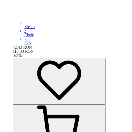
Steam
•
Cheie
•
CIS
42.43
RON
115.33
RON
-
63
%