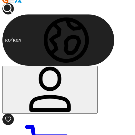
RO
RON