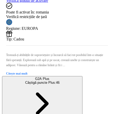
Verifică ghidul de activare
Poate fi activat în:
romania
Verifică restricțiile de țară
Regiune
:
EUROPA
Tip
:
Cadou
Testează-ți abilitățile de supraviețuire și încearcă să faci tot posibilul într-o situație
fără speranță. Explorează sub apă și pe uscat, creează unelte și construiește un
adăpost. Vânează pentru a rămâne hrănit și fii i ...
Citește mai mult
G2A Plus
Câștigă puncte Plus:
46