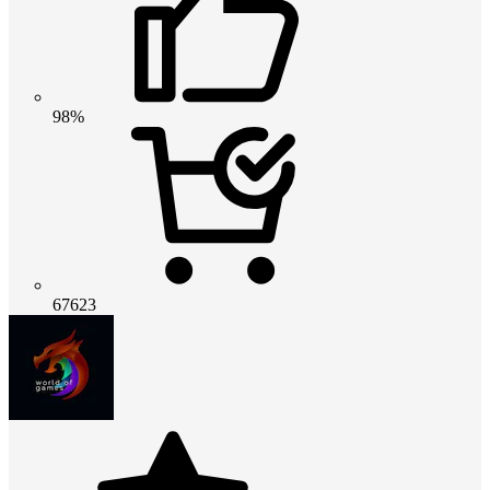
98%
67623