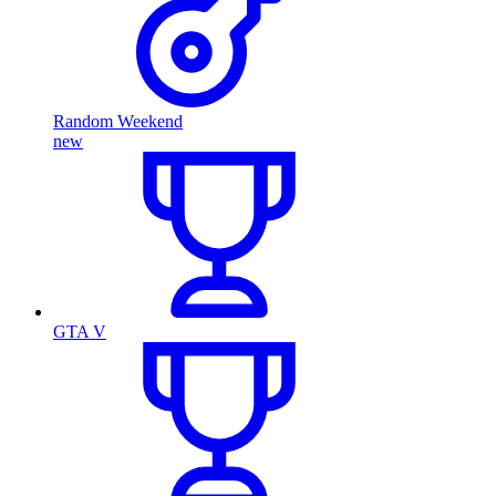
Random Weekend
new
GTA V