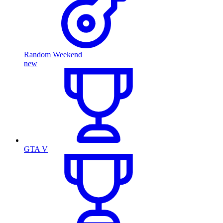
Random Weekend
new
GTA V