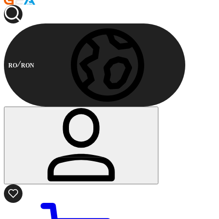
RO
RON