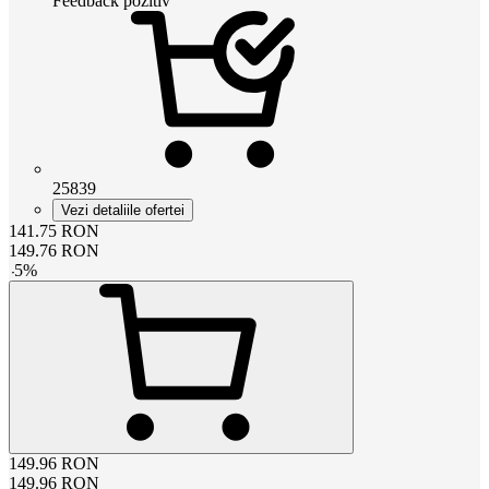
Feedback pozitiv
25839
Vezi detaliile ofertei
141.75
RON
149.76
RON
-
5
%
149.96
RON
149.96
RON