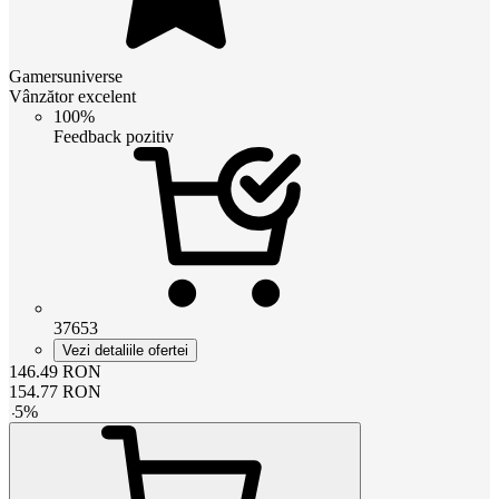
Gamersuniverse
Vânzător excelent
100%
Feedback pozitiv
37653
Vezi detaliile ofertei
146.49
RON
154.77
RON
-
5
%