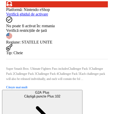
Platformă
:
Nintendo eShop
Verifică ghidul de activare
Nu poate fi activat în:
romania
Verifică restricțiile de țară
Regiune
:
STATELE UNITE
Tip
:
Cheie
Super Smash Bros. Ultimate Fighters Pass includesChallenger Pack 1Challenger
Pack 2Challenger Pack 3Challenger Pack 4Challenger Pack 5Each challenger pack
will also be released individually, and each will contain the fol ...
Citește mai mult
G2A Plus
Câștigă puncte Plus:
102