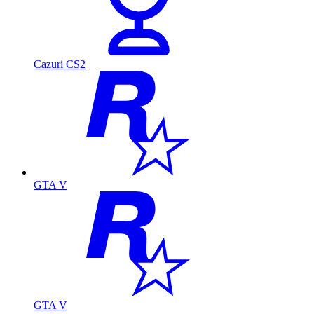
Cazuri CS2
GTA V
GTA V