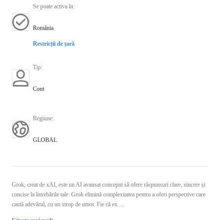
Se poate activa în
:
România
Restricții de țară
Tip
:
Cont
Regiune
:
GLOBAL
Grok, creat de xAI, este un AI avansat conceput să ofere răspunsuri clare, sincere și
concise la întrebările tale. Grok elimină complexitatea pentru a oferi perspective care
caută adevărul, cu un strop de umor. Fie că ex ...