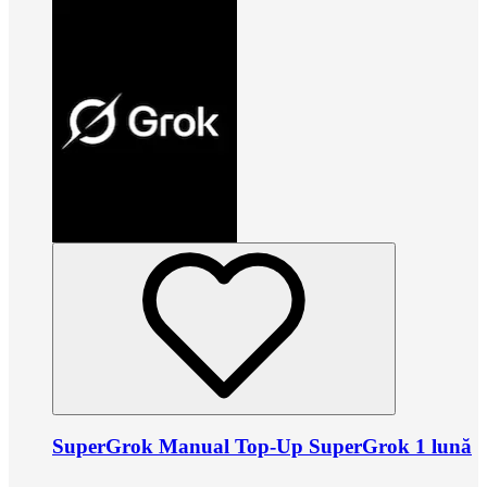
SuperGrok Manual Top-Up SuperGrok 1 lună