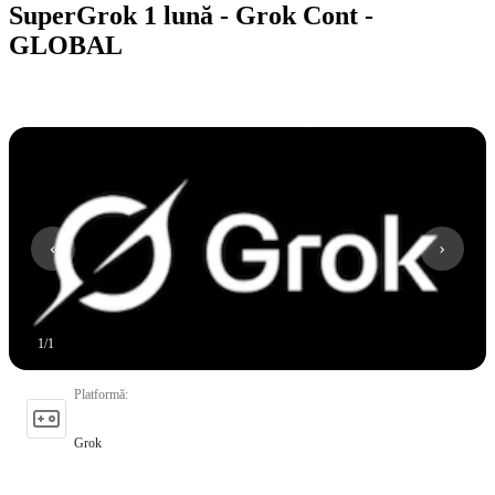
SuperGrok 1 lună - Grok Cont -
GLOBAL
1
/
1
Platformă
:
Grok