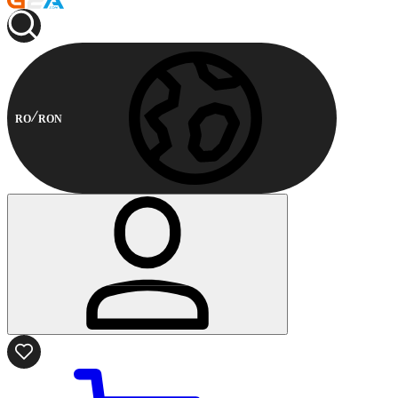
RO
RON