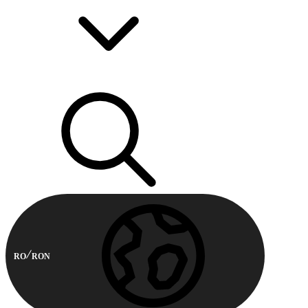
RO
RON