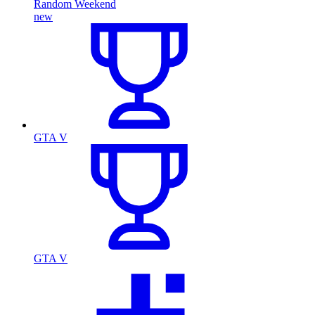
Random Weekend
new
GTA V
GTA V