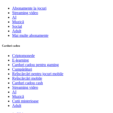
Abonamente la jocuri
Streaming video
AI
Muzică
Social
Adult
Mai multe abonamente
Carduri cadou
Criptomonede
E-learning
Carduri cadou pentru gaming
Cumpărături
Reîncărcări pentru jocuri mobile
Reîncărcări mobile
Carduri cadou cash
Streaming video
AI
Muzică
Cutii misterioase
Adult