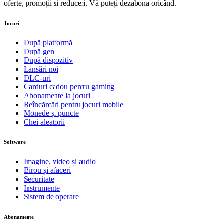
oferte, promoții și reduceri. Vă puteți dezabona oricând.
Jocuri
După platformă
După gen
După dispozitiv
Lansări noi
DLC-uri
Carduri cadou pentru gaming
Abonamente la jocuri
Reîncărcări pentru jocuri mobile
Monede și puncte
Chei aleatorii
Software
Imagine, video și audio
Birou și afaceri
Securitate
Instrumente
Sistem de operare
Abonamente