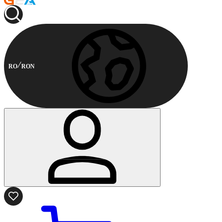
RO
RON