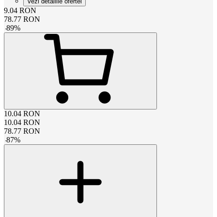
Vezi detaliile ofertei
9.04
RON
78.77
RON
-
89
%
10.04
RON
10.04
RON
78.77
RON
-
87
%