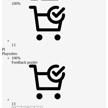
100%
13
Pl
Playezbro
100%
Feedback pozitiv
13