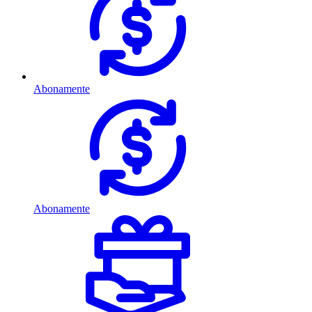
Abonamente
Abonamente