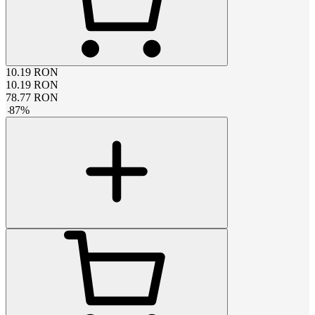
10.19
RON
10.19
RON
78.77
RON
-
87
%