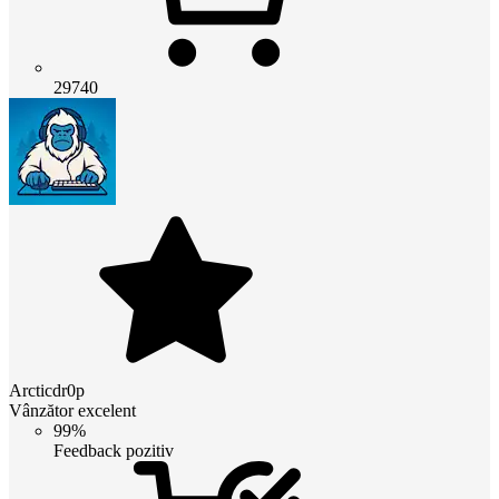
29740
Arcticdr0p
Vânzător excelent
99%
Feedback pozitiv