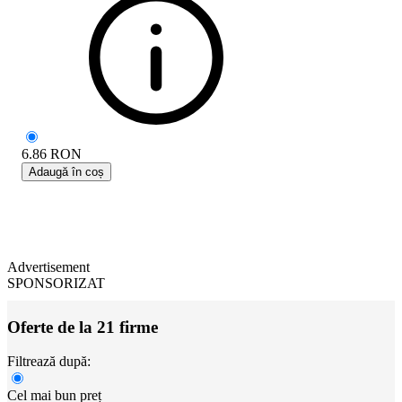
6.86
RON
Adaugă în coș
Advertisement
SPONSORIZAT
Oferte de la 21 firme
Filtrează după:
Cel mai bun preț