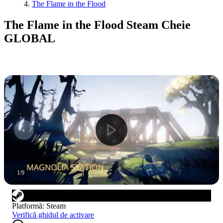
The Flame in the Flood
The Flame in the Flood Steam Cheie
GLOBAL
1
/
9
Platformă
:
Steam
Verifică ghidul de activare