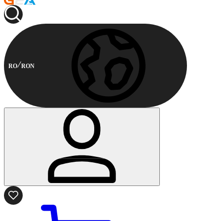
RO
RON