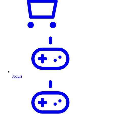
Jocuri