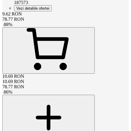
187573
Vezi detaliile ofertei
9.62
RON
78.77
RON
-
88
%
10.69
RON
10.69
RON
78.77
RON
-
86
%