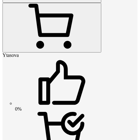
Ytasova
0%