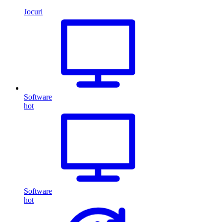
Jocuri
Software
hot
Software
hot