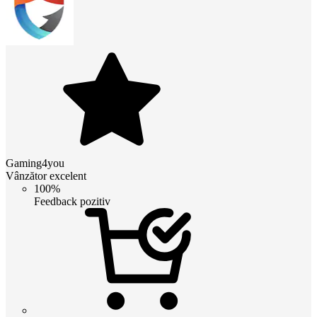
Gaming4you
Vânzător excelent
100%
Feedback pozitiv