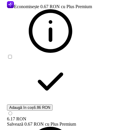
Economisește
0.67 RON
cu Plus Premium
Adaugă în coș
6.86 RON
6.17
RON
Salvează
0.67 RON
cu
Plus Premium