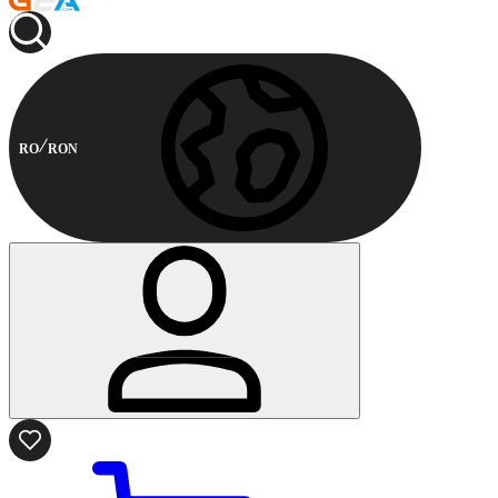
RO
RON