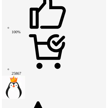
100%
25867