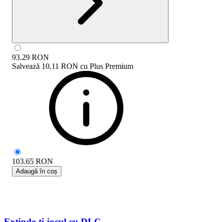
93.29
RON
Salvează
10.11 RON
cu
Plus Premium
103.65
RON
Adaugă în coș
Extinde-ți jocul cu DLC