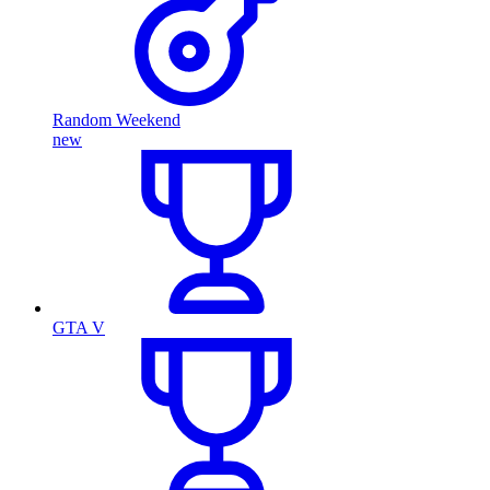
Random Weekend
new
GTA V