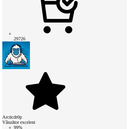
29726
Arcticdr0p
Vânzător excelent
99%