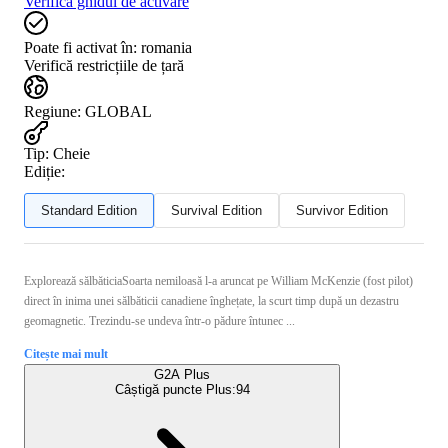
Verifică ghidul de activare
Poate fi activat în:
romania
Verifică restricțiile de țară
Regiune
:
GLOBAL
Tip
:
Cheie
Ediție:
Standard Edition
Survival Edition
Survivor Edition
Explorează sălbăticiaSoarta nemiloasă l-a aruncat pe William McKenzie (fost pilot)
direct în inima unei sălbăticii canadiene înghețate, la scurt timp după un dezastru
geomagnetic. Trezindu-se undeva într-o pădure întunec ...
Citește mai mult
G2A Plus
Câștigă puncte Plus:
94