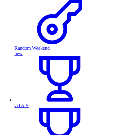
Random Weekend
new
GTA V