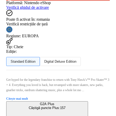
Platformă
:
Nintendo eShop
Verifică ghidul de activare
Poate fi activat în:
romania
Verifică restricțiile de țară
Regiune
:
EUROPA
Tip
:
Cheie
Ediție:
Standard Edition
Digital Deluxe Edition
Get hyped for the legendary franchise to return with Tony Hawk’s™ Pro Skater™ 3
+ 4. Everything you loved is back, but revamped with more skaters, new parks,
gnarlier tricks, eardrum shattering music, plus a whole lot mo ...
Citește mai mult
G2A Plus
Câștigă puncte Plus:
157