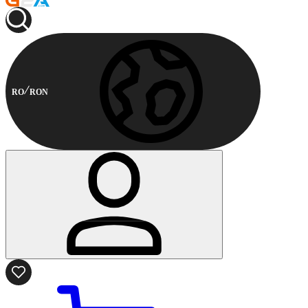
RO
RON