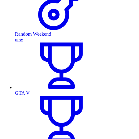
Random Weekend
new
GTA V