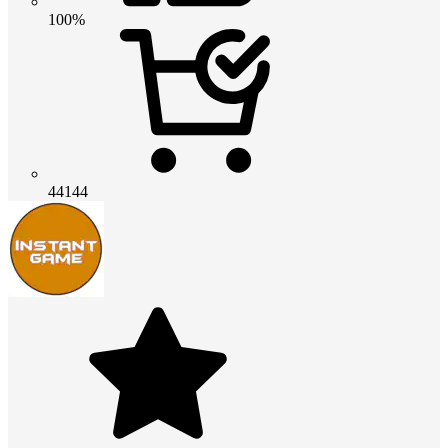
100%
44144