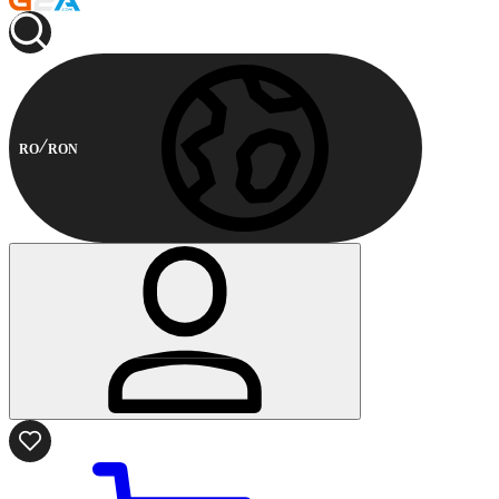
RO
RON