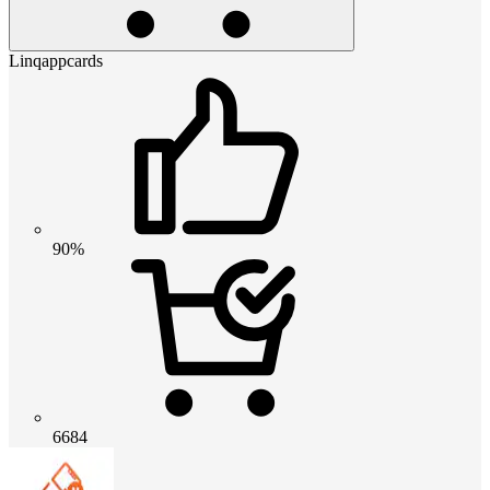
Linqappcards
90%
6684