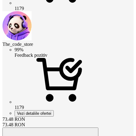
1179
The_code_store
99%
Feedback pozitiv
1179
Vezi detaliile ofertei
73.48
RON
73.48
RON