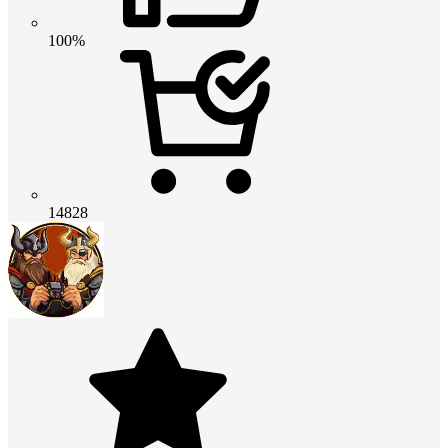
100%
14828