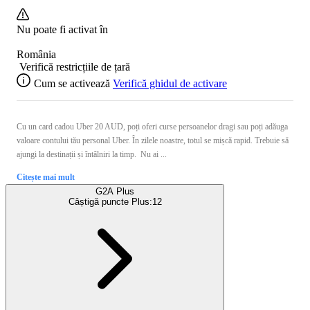
Nu poate fi activat în
România
Verifică restricțiile de țară
Cum se activează
Verifică ghidul de activare
Cu un card cadou Uber 20 AUD, poți oferi curse persoanelor dragi sau poți adăuga
valoare contului tău personal Uber. În zilele noastre, totul se mișcă rapid. Trebuie să
ajungi la destinații și întâlniri la timp. Nu ai ...
Citește mai mult
G2A Plus
Câștigă puncte Plus:
12