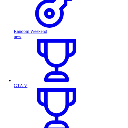
Random Weekend
new
GTA V