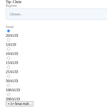
Tip
:
Cheie
Regiune:
Sumă:
20
AUD
5
AUD
10
AUD
15
AUD
25
AUD
50
AUD
100
AUD
200
AUD
+
-1
+
-5
mai mult...