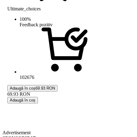
Ultimate_choices
100
%
Feedback pozitiv
102676
Adaugă în coș
69.93 RON
69.93
RON
Adaugă în coș
Advertisement