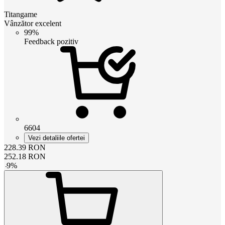
Titangame
Vânzător excelent
99%
Feedback pozitiv
6604
Vezi detaliile ofertei
228.39
RON
252.18
RON
-
9
%