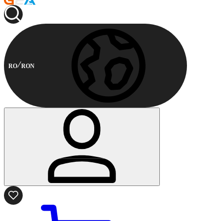
RO
RON