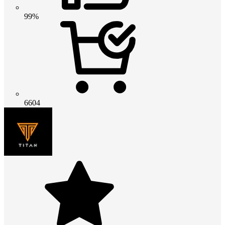
99%
6604