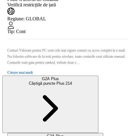
Verifică restricțiile de țară
Regiune
:
GLOBAL
Tip
:
Cont
Conturi Valorant pentru PC sunt cele mai sigure conturi cu acces complet la e-mail.
Nu folosim software de la terți pentru nivelare, toate conturile sunt ridicate manual.
Conturile sunt gata pentru ranked, trebuie doar s ...
Citește mai mult
G2A Plus
Câștigă puncte Plus:
214