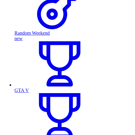
Random Weekend
new
GTA V