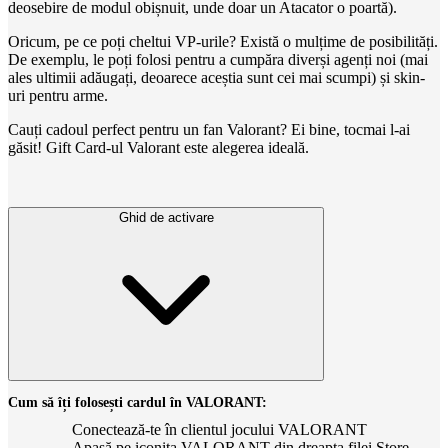
deosebire de modul obișnuit, unde doar un Atacator o poartă).
Oricum, pe ce poți cheltui VP-urile? Există o mulțime de posibilități.
De exemplu, le poți folosi pentru a cumpăra diverși agenți noi (mai
ales ultimii adăugați, deoarece aceștia sunt cei mai scumpi) și skin-
uri pentru arme.
Cauți cadoul perfect pentru un fan Valorant? Ei bine, tocmai l-ai
găsit! Gift Card-ul Valorant este alegerea ideală.
Ghid de activare
Cum să îți folosești cardul în VALORANT:
Conectează-te în clientul jocului VALORANT
Apasă pe iconița VALORANT din dreapta filei Store