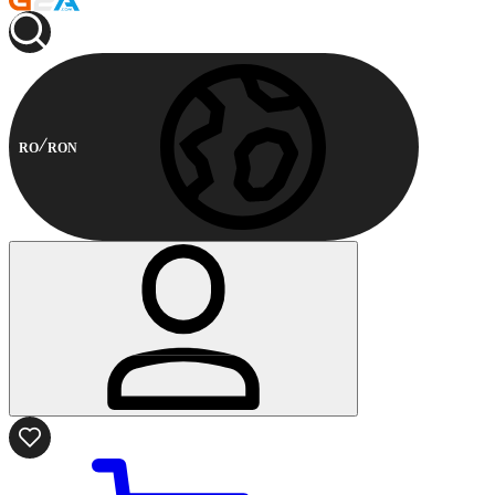
RO
RON