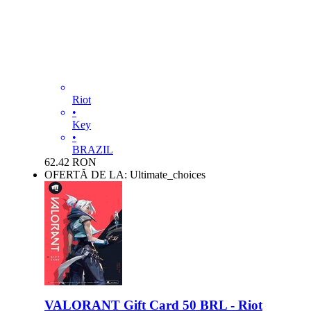
Riot
•
Key
•
BRAZIL
62.42
RON
OFERTĂ DE LA: Ultimate_choices
VALORANT Gift Card 50 BRL - Riot