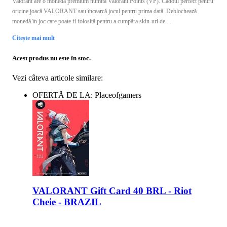
Valorant are o monedă premium numită Valorant Points (VP). Cadoul perfect pentru
oricine joacă VALORANT sau încearcă jocul pentru prima dată. Deblochează
monedă în joc care poate fi folosită pentru a cumpăra skin-uri de ...
Citește mai mult
Acest produs nu este în stoc.
Vezi câteva articole similare:
OFERTĂ DE LA: Placeofgamers
VALORANT Gift Card 40 BRL - Riot
Cheie - BRAZIL