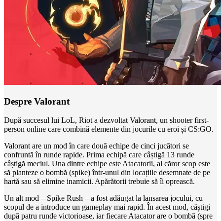
Despre Valorant
După succesul lui LoL, Riot a dezvoltat Valorant, un shooter first-
person online care combină elemente din jocurile cu eroi și CS:GO.
Valorant are un mod în care două echipe de cinci jucători se
confruntă în runde rapide. Prima echipă care câștigă 13 runde
câștigă meciul. Una dintre echipe este Atacatorii, al căror scop este
să planteze o bombă (spike) într-unul din locațiile desemnate de pe
hartă sau să elimine inamicii. Apărătorii trebuie să îi oprească.
Un alt mod – Spike Rush – a fost adăugat la lansarea jocului, cu
scopul de a introduce un gameplay mai rapid. În acest mod, câștigi
după patru runde victorioase, iar fiecare Atacator are o bombă (spre