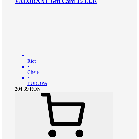
VALORANT Gift Card 35 EUR
Riot
•
Cheie
•
EUROPA
204.39
RON