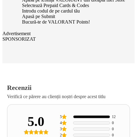
Selectează Prepaid Cards & Codes
Introdu codul de pe cardul tău
Apasă pe Submit
Bucură-te de VALORANT Points!
Advertisement
SPONSORIZAT
Recenzii
Verifică ce părere au clienții noștri despre acest titlu
5.0
5
12
4
0
3
0
2
0