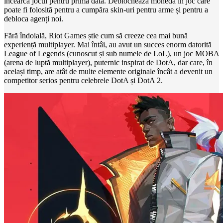
încearcă jocul pentru prima dată. Deblochează monedă în joc care
poate fi folosită pentru a cumpăra skin-uri pentru arme și pentru a
debloca agenți noi.
Fără îndoială, Riot Games știe cum să creeze cea mai bună
experiență multiplayer. Mai întâi, au avut un succes enorm datorită
League of Legends (cunoscut și sub numele de LoL), un joc MOBA
(arena de luptă multiplayer), puternic inspirat de DotA, dar care, în
același timp, are atât de multe elemente originale încât a devenit un
competitor serios pentru celebrele DotA și DotA 2.