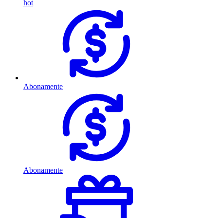
hot
Abonamente
Abonamente