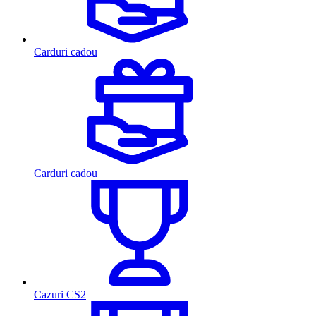
Carduri cadou
Carduri cadou
Cazuri CS2