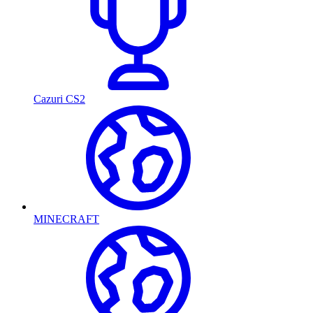
Cazuri CS2
MINECRAFT