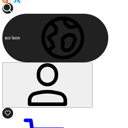
RO
RON