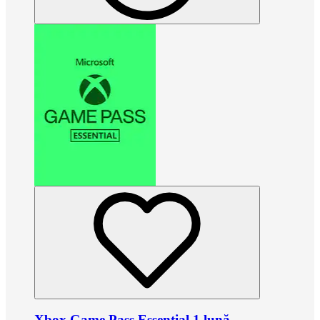
Xbox Game Pass Essential 1 lună