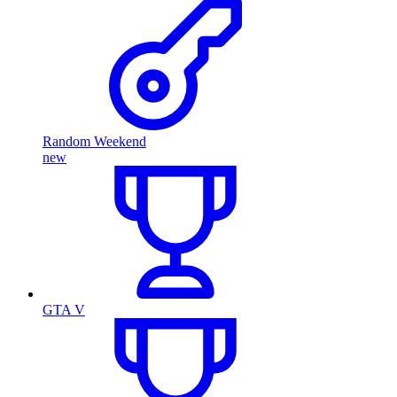
Random Weekend
new
GTA V