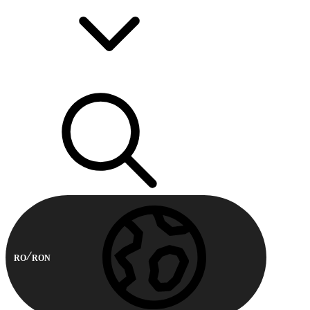
RO
RON