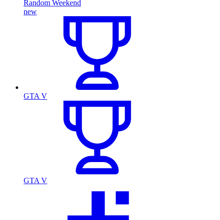
Random Weekend
new
GTA V
GTA V