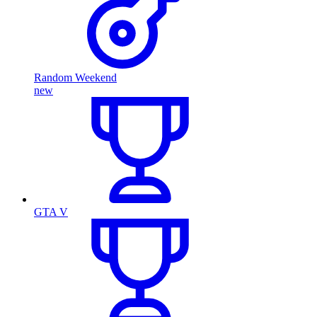
Random Weekend
new
GTA V