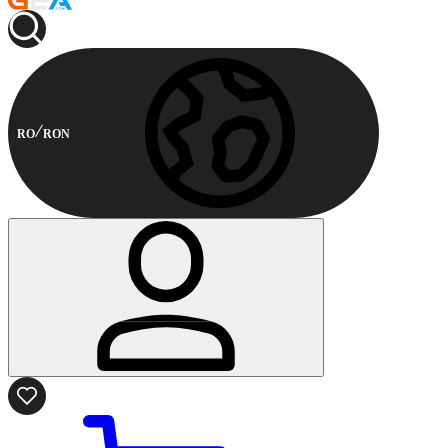
RO
RON