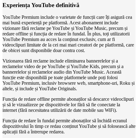
Experiența YouTube definitivă
YouTube Premium include o varietate de funcții care îți asigură cea
mai bună experiență pe platformă. Acest abonament include
vizionare fără reclame pe YouTube și YouTube Music, precum și
redare offline și funcția de redare în fundal. În plus, toți utilizatorii
YouTube Premium au acces la conținut exclusiv, cum ar fi
videoclipuri limitate de la cei mai mari creatori de pe platformă, care
de obicei sunt disponibile doar contra cost.
Vizionarea fără reclame include eliminarea bannerelelor și a
reclamelor video de pe YouTube și YouTube Kids, precum și a
bannerelelor și reclamelor audio din YouTube Music. Această
funcție este disponibilă pe toate platformele unde poți folosi
YouTube Premium, inclusiv browsere web, smartphone-uri, Roku și
altele, și include și YouTube Originals.
Funcția de redare offline permite abonaților să descarce videoclipuri
și să le vizualizeze pe dispozitivele lor fără să fie conectate la
internet (fără necesitatea utilizării de date mobile sau WiFi).
Funcția de redare în fundal permite abonaților să închidă ecranul
dispozitivului în timp ce redau conținut YouTube și să folosească alte
aplicații fără a întrerupe redarea.