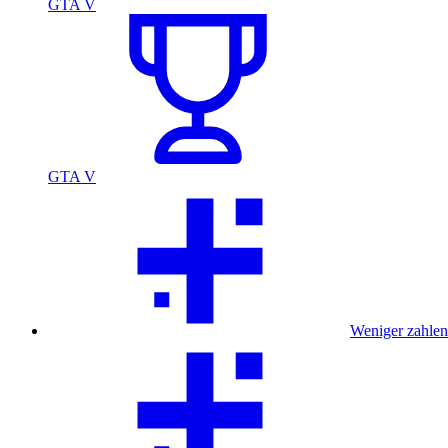
GTA V
GTA V
Weniger zahlen