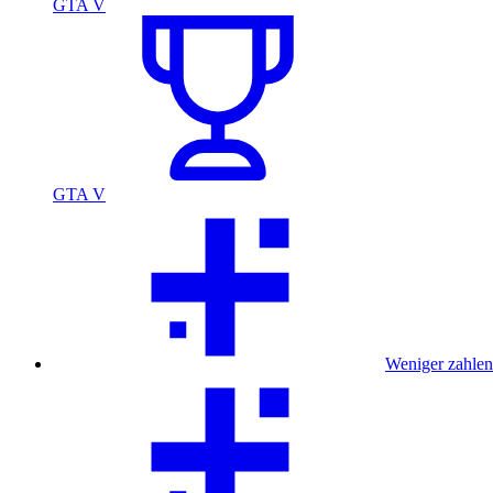
GTA V
GTA V
Weniger zahlen