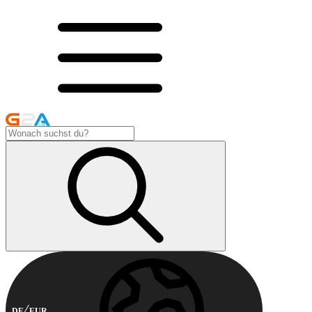
DE
EUR