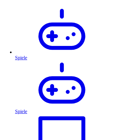
Spiele
Spiele