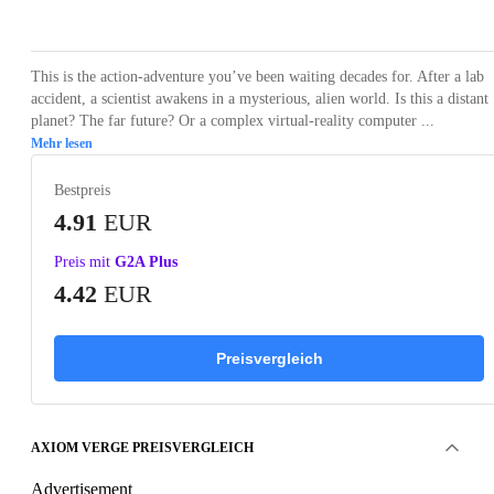
Loading...
Loading...
Loading...
Loading...
Loading
This is the action-adventure you’ve been waiting decades for. After a lab
accident, a scientist awakens in a mysterious, alien world. Is this a distant
planet? The far future? Or a complex virtual-reality computer ...
Mehr lesen
Bestpreis
4.91
EUR
Preis mit
G2A Plus
4.42
EUR
Preisvergleich
AXIOM VERGE PREISVERGLEICH
Advertisement