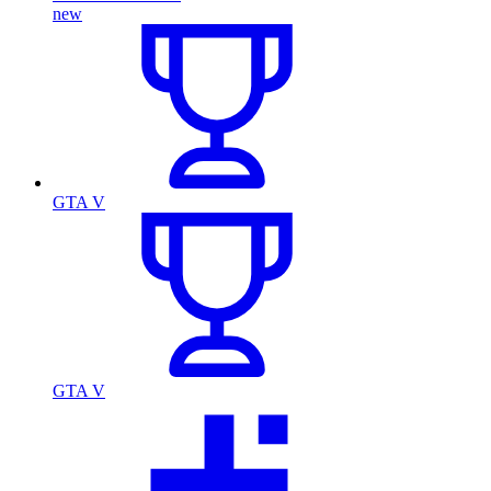
new
GTA V
GTA V