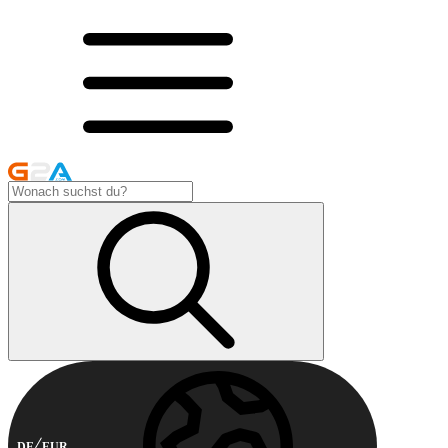
DE
EUR