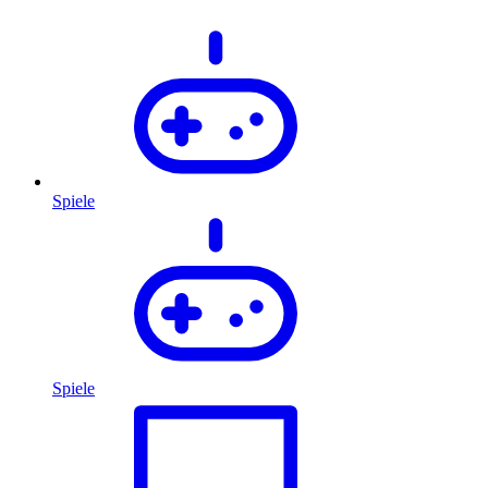
Spiele
Spiele