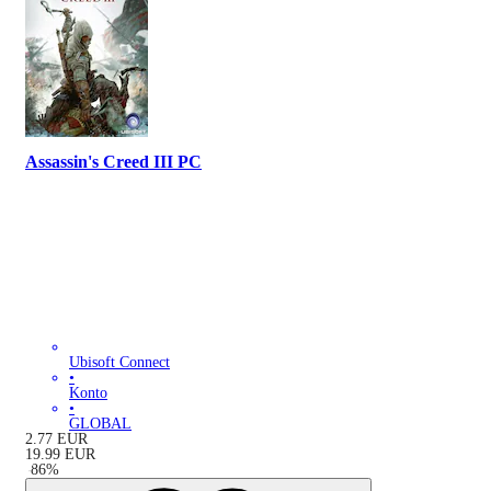
Assassin's Creed III PC
Ubisoft Connect
•
Konto
•
GLOBAL
2.77
EUR
19.99
EUR
-
86
%