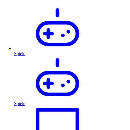
Spiele
Spiele