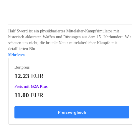
Loading...
Loading...
Loading...
Loading...
Loading
Half Sword ist ein physikbasiertes Mittelalter-Kampfsimulator mit
historisch akkuraten Waffen und Rüstungen aus dem 15. Jahrhundert. Wir
scheuen uns nicht, die brutale Natur mittelalterlicher Kämpfe mit
detaillierten Blu...
Mehr lesen
Bestpreis
12.23
EUR
Preis mit
G2A Plus
11.00
EUR
Preisvergleich