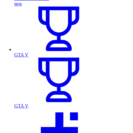
new
GTA V
GTA V