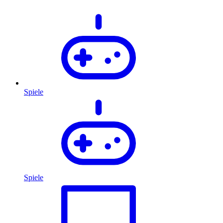
Spiele
Spiele