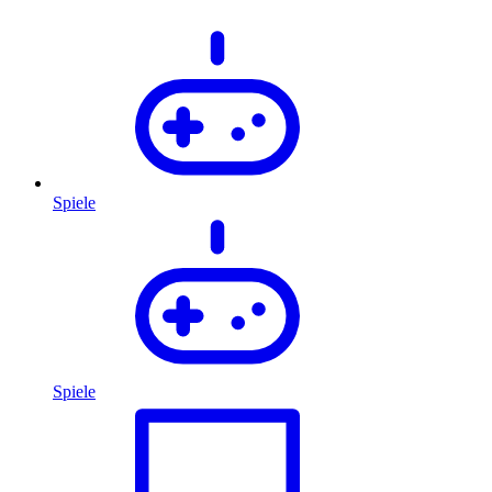
Spiele
Spiele