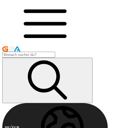
DE
EUR