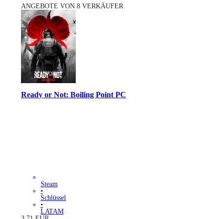
ANGEBOTE VON 8 VERKÄUFER
Ready or Not: Boiling Point PC
Steam
•
Schlüssel
•
LATAM
3.71
EUR