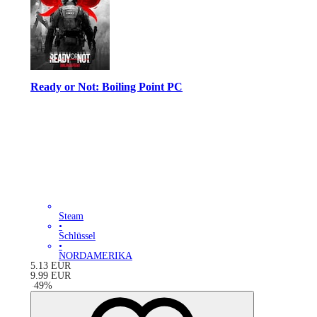
Ready or Not: Boiling Point PC
Steam
•
Schlüssel
•
NORDAMERIKA
5.13
EUR
9.99
EUR
-
49
%