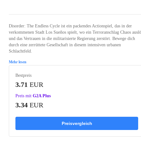
Loading...
Loading...
Loading...
Loading...
Loading
Disorder: The Endless Cycle ist ein packendes Actionspiel, das in der
verkommenen Stadt Los Sueños spielt, wo ein Terroranschlag Chaos auslö
und das Vertrauen in die militarisierte Regierung zerstört. Bewege dich
durch eine zerrüttete Gesellschaft in diesem intensiven urbanen
Schlachtfeld.
Mehr lesen
Bestpreis
3.71
EUR
Preis mit
G2A Plus
3.34
EUR
Preisvergleich