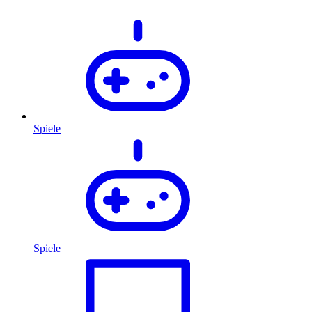
Spiele
Spiele