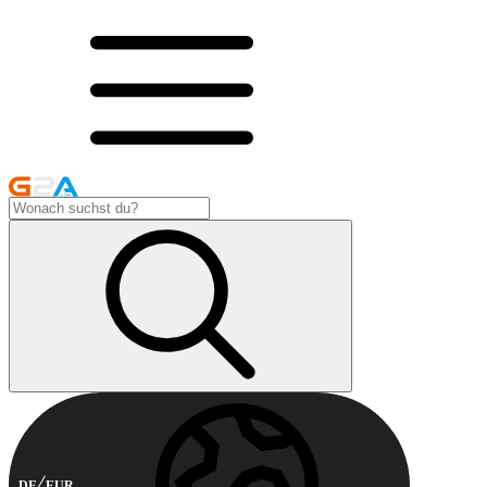
DE
EUR