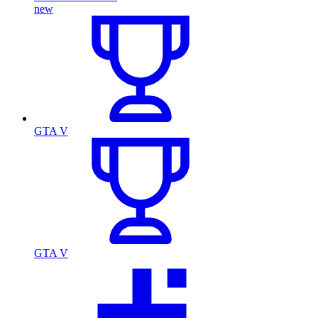
new
GTA V
GTA V