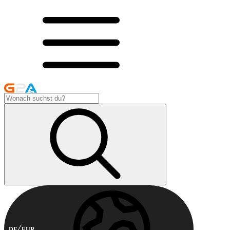
DE
EUR