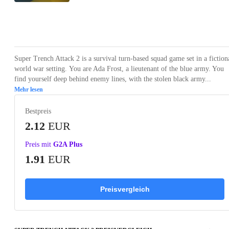
Loading...
Loading...
Loading...
Loading...
Loading
Super Trench Attack 2 is a survival turn-based squad game set in a fiction
world war setting. You are Ada Frost, a lieutenant of the blue army. You
find yourself deep behind enemy lines, with the stolen black army...
Mehr lesen
Bestpreis
2.12
EUR
Preis mit
G2A Plus
1.91
EUR
Preisvergleich