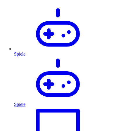
Spiele
Spiele