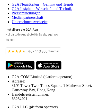
G2A Neuigkeiten – Gaming und Trends
G2A Insights – Wirtschaft und Technik
Pressemitteilungen
Medienpartnerschaft
Unternehmenswebseite
Installiere die G2A-App
Hol dir tolle Angebote für Spiele, egal wo
du bist!
4.6 - 113,300
Stimmen
G2A.COM Limited
(platform operator)
Adresse:
31/F, Tower Two, Times Square, 1 Matheson Street,
Causeway Bay, Hong Kong
Handelsregisternummer:
63264201
G2A LLC
(platform operator)