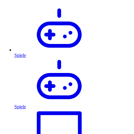
Spiele
Spiele