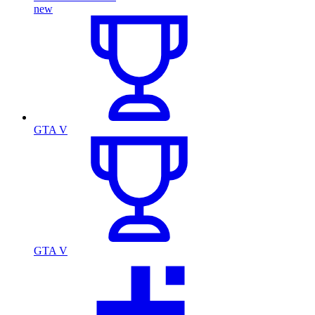
new
GTA V
GTA V