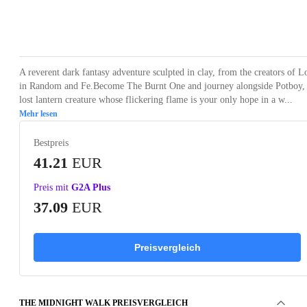
Loading...
Loading...
Loading...
Loading...
Loading
A reverent dark fantasy adventure sculpted in clay, from the creators of L
in Random and Fe.Become The Burnt One and journey alongside Potboy,
lost lantern creature whose flickering flame is your only hope in a w...
Mehr lesen
Bestpreis
41.21
EUR
Preis mit
G2A Plus
37.09
EUR
Preisvergleich
THE MIDNIGHT WALK PREISVERGLEICH