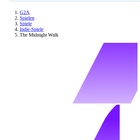
G2A
Spielen
Spiele
Indie-Spiele
The Midnight Walk