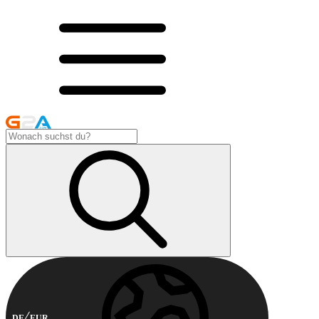
DE
EUR