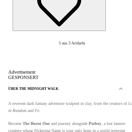
3
aus 3 Artikeln
Advertisement
GESPONSERT
ÜBER THE MIDNIGHT WALK
A reverent dark fantasy adventure sculpted in clay, from the creators of
Lo
in Random
and
Fe
.
Become
The Burnt One
and journey alongside
Potboy
, a lost lantern
creature whose flickering flame is your only hope in a world teetering