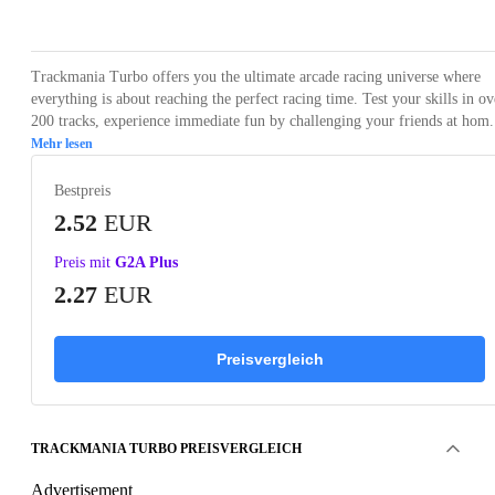
Loading...
Loading...
Loading...
Loading...
Loading
Trackmania Turbo offers you the ultimate arcade racing universe where
everything is about reaching the perfect racing time. Test your skills in ov
200 tracks, experience immediate fun by challenging your friends at hom.
Mehr lesen
Bestpreis
2.52
EUR
Preis mit
G2A Plus
2.27
EUR
Preisvergleich
TRACKMANIA TURBO PREISVERGLEICH
Advertisement