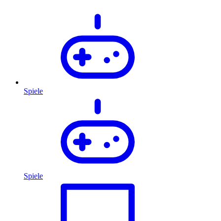
Spiele
Spiele