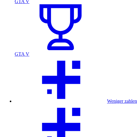
GTA V
GTA V
Weniger zahlen