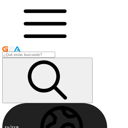
ES
EUR