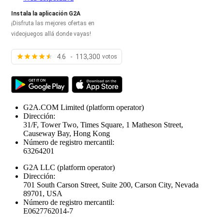
Instala la aplicación G2A
¡Disfruta las mejores ofertas en
videojuegos allá donde vayas!
4.6 - 113,300
votos
G2A.COM Limited
(platform operator)
Dirección:
31/F, Tower Two, Times Square, 1 Matheson Street,
Causeway Bay, Hong Kong
Número de registro mercantil:
63264201
G2A LLC
(platform operator)
Dirección:
701 South Carson Street, Suite 200, Carson City, Nevada
89701, USA
Número de registro mercantil:
E0627762014-7