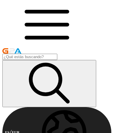
ES
EUR