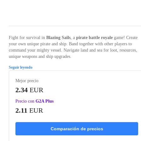
Loading...
Loading...
Loading...
Loading...
Loading
Fight for survival in
Blazing Sails
, a
pirate battle royale
game! Create
your own unique pirate and ship. Band together with other players to
command your mighty vessel. Navigate land and sea for loot, resources,
unique weapons and ship upgrades.
Seguir leyendo
Mejor precio
2.34
EUR
Precio con
G2A Plus
2.11
EUR
Comparación de precios