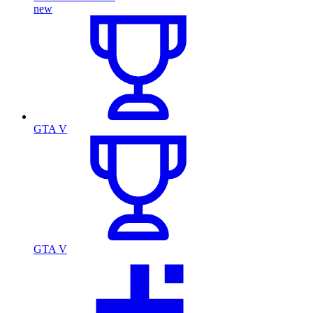
new
GTA V
GTA V