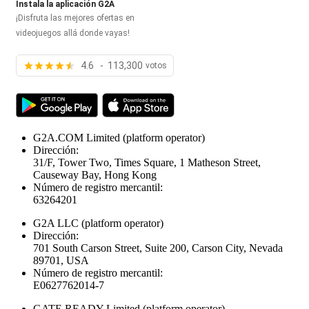
Instala la aplicación G2A
¡Disfruta las mejores ofertas en
videojuegos allá donde vayas!
4.6 - 113,300
votos
G2A.COM Limited
(platform operator)
Dirección:
31/F, Tower Two, Times Square, 1 Matheson Street,
Causeway Bay, Hong Kong
Número de registro mercantil:
63264201
G2A LLC
(platform operator)
Dirección:
701 South Carson Street, Suite 200, Carson City, Nevada
89701, USA
Número de registro mercantil:
E0627762014-7
GATE READY Limited
(platform operator)