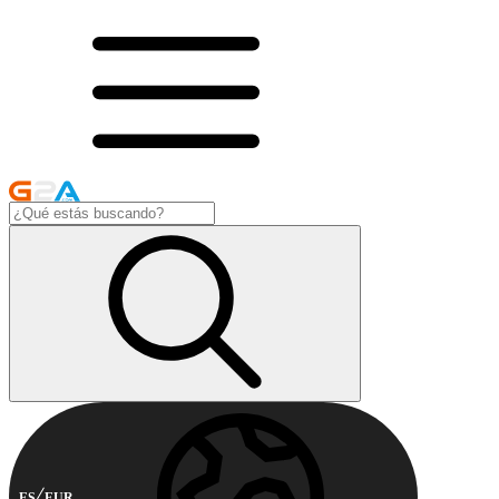
ES
EUR