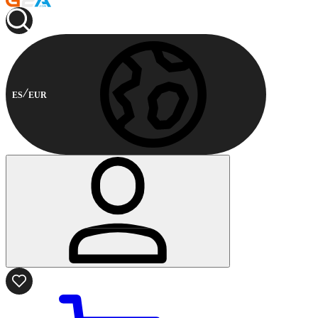
ES
EUR