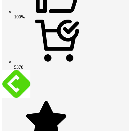
100%
5378