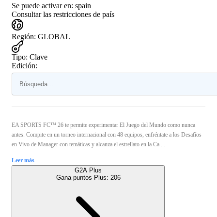
Se puede activar en:
spain
Consultar las restricciones de país
Región
:
GLOBAL
Tipo
:
Clave
Edición:
EA SPORTS FC™ 26 te permite experimentar El Juego del Mundo como nunca
antes. Compite en un torneo internacional con 48 equipos, enfréntate a los Desafíos
en Vivo de Manager con temáticas y alcanza el estrellato en la Ca ...
Leer más
G2A Plus
Gana puntos Plus:
206