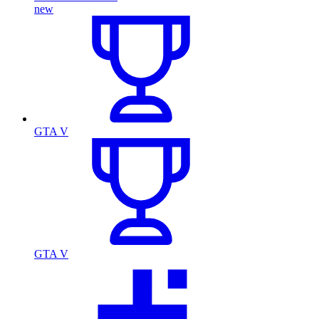
new
GTA V
GTA V