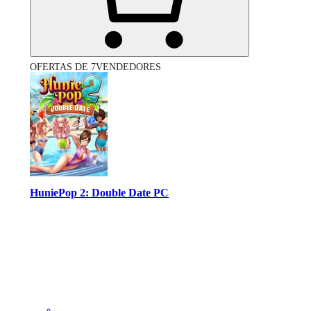
OFERTAS DE 7VENDEDORES
HuniePop 2: Double Date PC