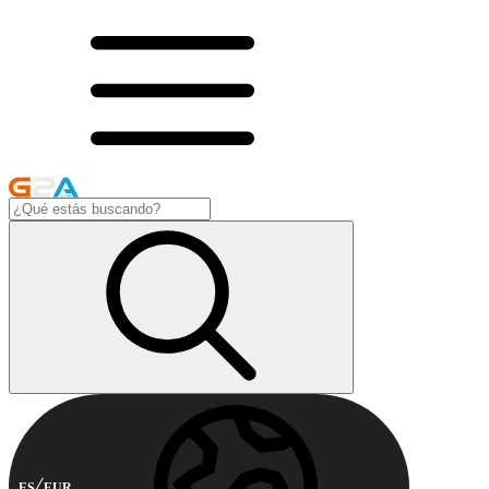
ES
EUR