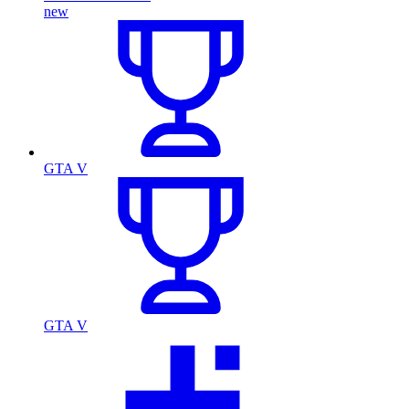
new
GTA V
GTA V