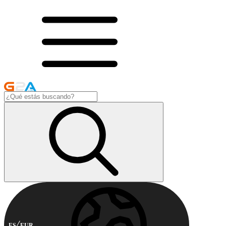
ES
EUR