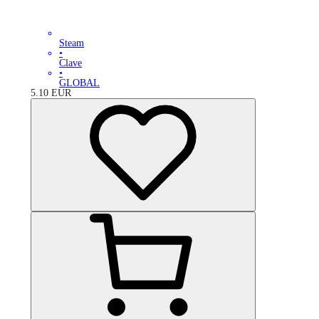
Steam
•
Clave
•
GLOBAL
5.10
EUR