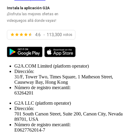
Instala la aplicación G2A
¡Disfruta las mejores ofertas en
videojuegos allá donde vayas!
4.6 - 113,300
votos
G2A.COM Limited
(platform operator)
Dirección:
31/F, Tower Two, Times Square, 1 Matheson Street,
Causeway Bay, Hong Kong
Número de registro mercantil:
63264201
G2A LLC
(platform operator)
Dirección:
701 South Carson Street, Suite 200, Carson City, Nevada
89701, USA
Número de registro mercantil:
E0627762014-7