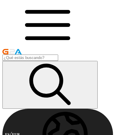
ES
EUR