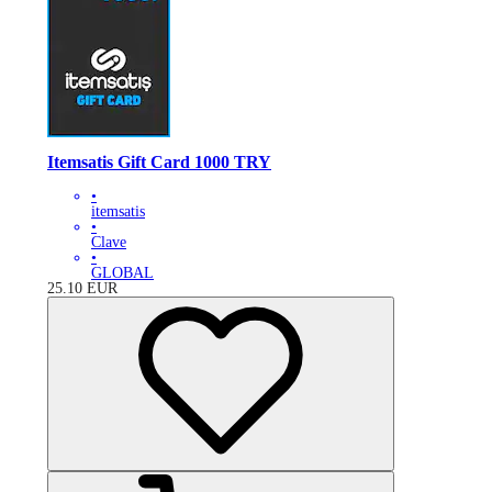
Itemsatis Gift Card 1000 TRY
•
itemsatis
•
Clave
•
GLOBAL
25.10
EUR