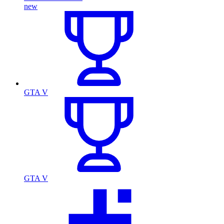
new
GTA V
GTA V