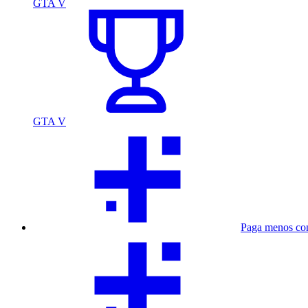
GTA V
GTA V
Paga menos co