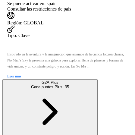
Se puede activar en:
spain
Consultar las restricciones de país
Región
:
GLOBAL
Tipo
:
Clave
Inspirado en la aventura y la imaginación que amamos de la ciencia ficción clásica,
No Man's Sky te presenta una galaxia para explorar, llena de planetas y formas de
vida únicas, y un constante peligro y acción. En No Ma ...
Leer más
G2A Plus
Gana puntos Plus:
35