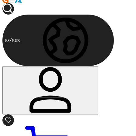
ES
EUR