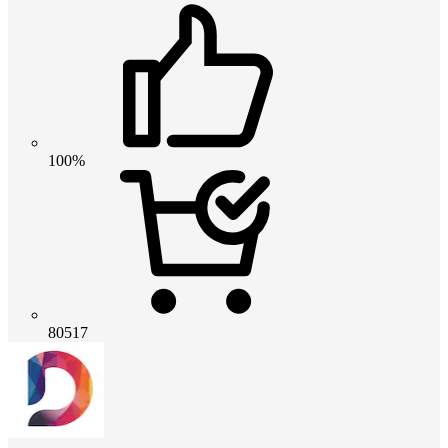
100%
80517