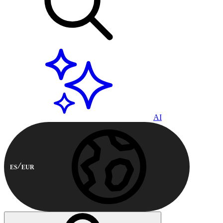
AI
ES
EUR