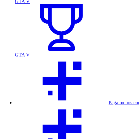
GTA V
GTA V
Paga menos co