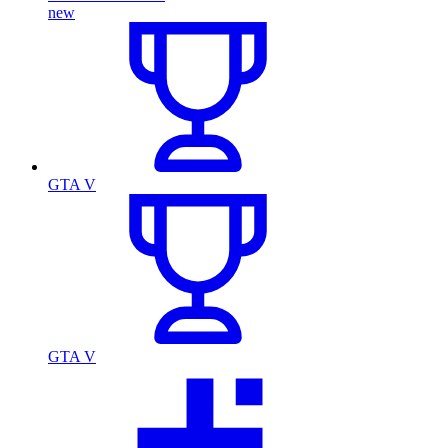
new
GTA V
GTA V