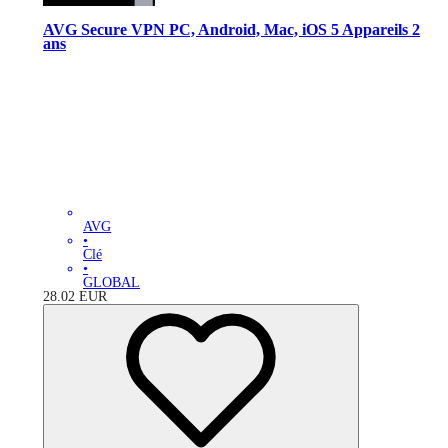
AVG Secure VPN PC, Android, Mac, iOS 5 Appareils 2
ans
AVG
•
Clé
•
GLOBAL
28.02
EUR