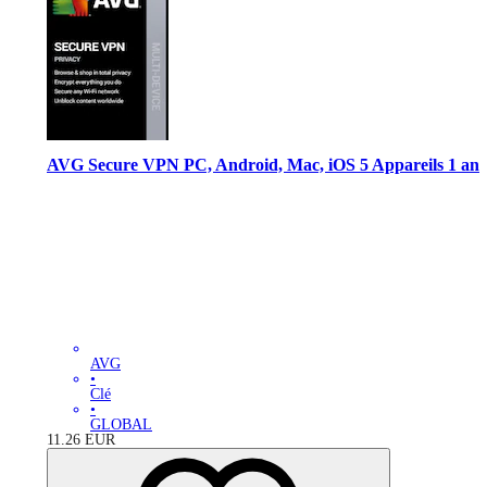
AVG Secure VPN PC, Android, Mac, iOS 5 Appareils 1 an
AVG
•
Clé
•
GLOBAL
11.26
EUR