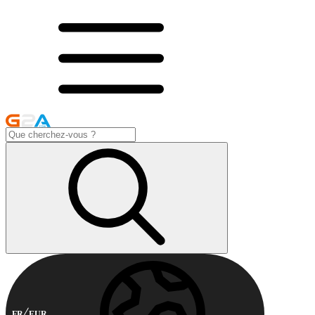
FR
EUR