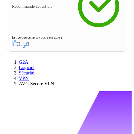
Recommande cet article
Est-ce que cet avis vous a été utile ?
2
1
G2A
Logiciel
Sécurité
VPN
AVG Secure VPN