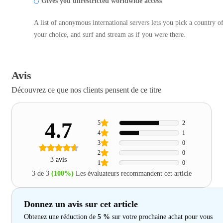
Gives you unrestricted worldwide access
A list of anonymous international servers lets you pick a country o
your choice, and surf and stream as if you were there.
Avis
Découvrez ce que nos clients pensent de ce titre
4.7
5
2
4
1
3
0
2
0
3 avis
1
0
3 de 3
(100%)
Les évaluateurs recommandent cet article
Donnez un avis sur cet article
Obtenez une réduction de
5 %
sur votre prochaine achat pour vous