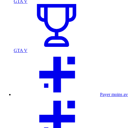
GTA V
GTA V
Payer moins a